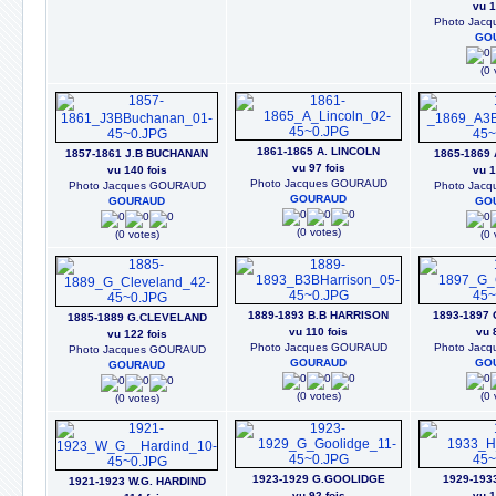
vu 1
Photo Jac
GO
(0 
1861-1865 A. LINCOLN
1857-1861 J.B BUCHANAN
1865-1869
vu 97 fois
vu 140 fois
vu 1
Photo Jacques GOURAUD
Photo Jacques GOURAUD
Photo Jac
GOURAUD
GOURAUD
GO
(0 votes)
(0 votes)
(0 
1889-1893 B.B HARRISON
1893-1897
1885-1889 G.CLEVELAND
vu 110 fois
vu 
vu 122 fois
Photo Jacques GOURAUD
Photo Jac
Photo Jacques GOURAUD
GOURAUD
GO
GOURAUD
(0 votes)
(0 
(0 votes)
1923-1929 G.GOOLIDGE
1929-193
1921-1923 W.G. HARDIND
vu 92 fois
vu 1