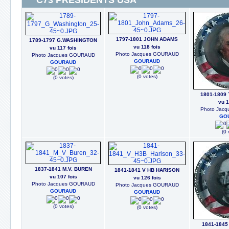
C73 PRESIDENTS USA
1797-1801 JOHN ADAMS
1789-1797 G.WASHINGTON
vu 118 fois
vu 117 fois
Photo Jacques GOURAUD
Photo Jacques GOURAUD
GOURAUD
GOURAUD
(0 votes)
(0 votes)
1801-1809
vu 1
Photo Jac
GO
(0 
1837-1841 M.V. BUREN
1841-1841 V HB HARISON
vu 107 fois
vu 126 fois
Photo Jacques GOURAUD
Photo Jacques GOURAUD
GOURAUD
GOURAUD
(0 votes)
(0 votes)
1841-184