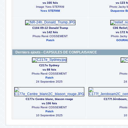
vu 166 fois
vu 123 f
Image Yves STEFANI
Photo Jacky
Yves STEFANI
Duquenne B
C104 09-12 Donald Trump
C06 Relief,
vu 142 fois
vu 172 f
Photo René COSSEMENT
Photo Jacky 
Patch
GOURA
Derniers ajouts - CAPSULES DE COMPLAISANCE
C217e Sydney
vu 88 fois
Photo René COSSEMENT
Phot
Patch
24 Septembre 2025
24
C177e Centre blanc, blason rouge
C177f Jéroboam, 
vu 106 fois
Photo René COSSEMENT
Phot
Patch
10 Septembre 2025
10