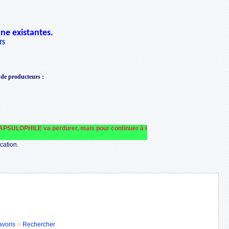
ne existantes.
TS
 de producteurs
:
ULOPHILE va perdurer, mais pour continuer à le faire fonctionner et le financer
cation.
avoris
Rechercher