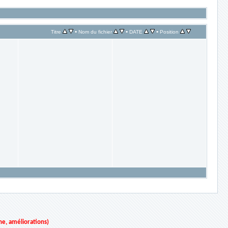
•
•
•
Titre
Nom du fichier
DATE
Position
ne, améliorations)