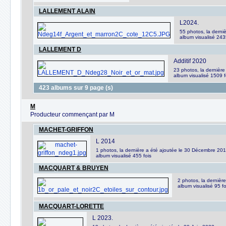
LALLEMENT ALAIN
L2024.
55 photos, la derni
album visualisé 243
LALLEMENT D
Additif 2020
23 photos, la dernière
album visualisé 1509 f
423 albums sur 9 page (s)
M
Producteur commençant par M
MACHET-GRIFFON
L 2014
1 photos, la dernière a été ajoutée le 30 Décembre 20
album visualisé 455 fois
MACQUART & BRUYEN
2 photos, la dernièr
album visualisé 95 fo
MACQUART-LORETTE
L 2023.