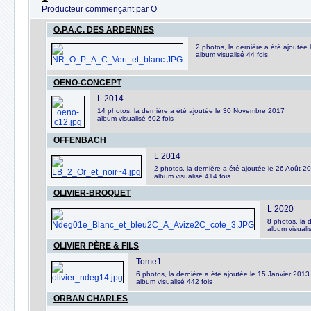
Producteur commençant par O
O.P.A.C. DES ARDENNES
2 photos, la dernière a été ajouté
album visualisé 44 fois
OENO-CONCEPT
L 2014
14 photos, la dernière a été ajoutée le 30 Novembre 2017
album visualisé 602 fois
OFFENBACH
L 2014
2 photos, la dernière a été ajoutée le 26 Août 2
album visualisé 414 fois
OLIVIER-BROQUET
L 2020
8 photos, la 
album visuali
OLIVIER PÈRE & FILS
Tome1
6 photos, la dernière a été ajoutée le 15 Janvier 2013
album visualisé 442 fois
ORBAN CHARLES