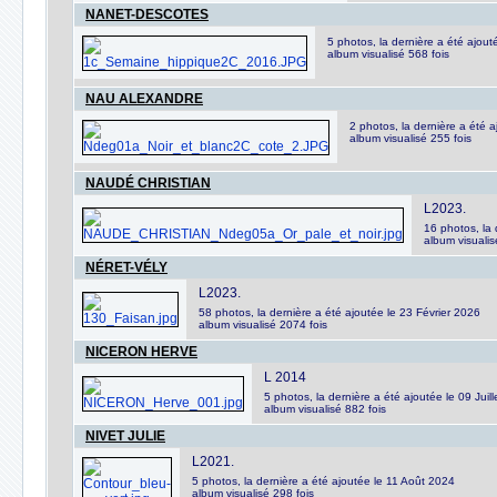
NANET-DESCOTES
5 photos, la dernière a été ajo
album visualisé 568 fois
NAU ALEXANDRE
2 photos, la dernière a été
album visualisé 255 fois
NAUDÉ CHRISTIAN
L2023.
16 photos, la 
album visualis
NÉRET-VÉLY
L2023.
58 photos, la dernière a été ajoutée le 23 Février 2026
album visualisé 2074 fois
NICERON HERVE
L 2014
5 photos, la dernière a été ajoutée le 09 Juil
album visualisé 882 fois
NIVET JULIE
L2021.
5 photos, la dernière a été ajoutée le 11 Août 2024
album visualisé 298 fois