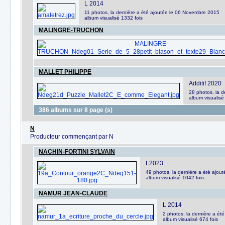
L 2014
11 photos, la dernière a été ajoutée le 06 Novembre 2015
album visualisé 1332 fois
MALINGRE-TRUCHON
MALLET PHILIPPE
Additif 2020
28 photos, la d
album visualisé
386 albums sur 8 page (s)
N
Producteur commençant par N
NACHIN-FORTINI SYLVAIN
L2023.
49 photos, la dernière a été ajou
album visualisé 1042 fois
NAMUR JEAN-CLAUDE
L 2014
2 photos, la dernière a ét
album visualisé 674 fois