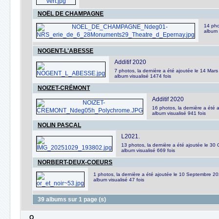
NOËL DE CHAMPAGNE
14 pho
album 
NOGENT-L'ABESSE
Additif 2020
7 photos, la dernière a été ajoutée le 14 Mar
album visualisé 1474 fois
NOIZET-CRÉMONT
Additif 2020
16 photos, la dernière a été 
album visualisé 941 fois
NOLIN PASCAL
L2021.
13 photos, la dernière a été ajoutée le 30
album visualisé 669 fois
NORBERT-DEUX-COEURS
1 photos, la dernière a été ajoutée le 10 Septembre 2
album visualisé 47 fois
39 albums sur 1 page (s)
O