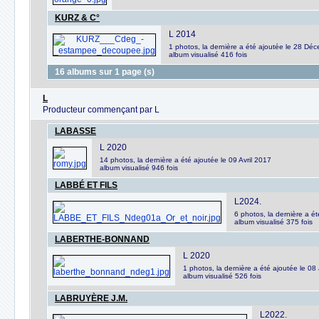
KURZ & C°
L 2014
1 photos, la dernière a été ajoutée le 28 D
album visualisé 416 fois
16 albums sur 1 page (s)
L
Producteur commençant par L
LABASSE
L 2020
14 photos, la dernière a été ajoutée le 09 Avril 2017
album visualisé 946 fois
LABBÉ ET FILS
L2024.
6 photos, la dernière a 
album visualisé 375 fois
LABERTHE-BONNAND
L 2020
1 photos, la dernière a été ajoutée le 08
album visualisé 526 fois
LABRUYÈRE J.M.
L2022.