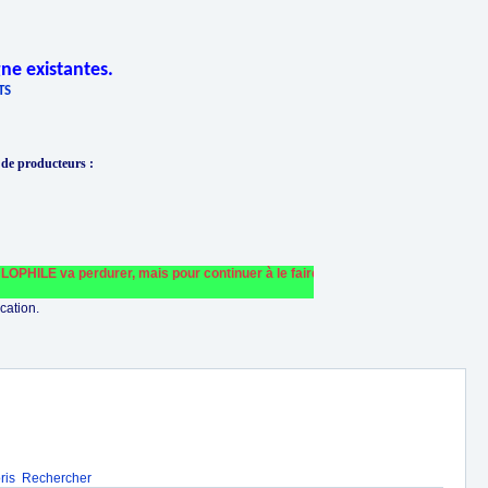
ne existantes.
TS
 de producteurs
:
LE va perdurer, mais pour continuer à le faire fonctionner et le financer nous 
cation.
ris
Rechercher