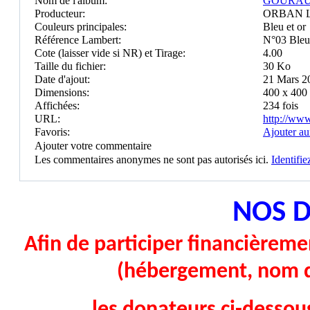
Nom de l'album:
GOURA
Producteur:
ORBAN 
Couleurs principales:
Bleu et or
Référence Lambert:
N°03 Bleu 
Cote (laisser vide si NR) et Tirage:
4.00
Taille du fichier:
30 Ko
Date d'ajout:
21 Mars 2
Dimensions:
400 x 400 
Affichées:
234 fois
URL:
http://ww
Favoris:
Ajouter au
Ajouter votre commentaire
Les commentaires anonymes ne sont pas autorisés ici.
Identifi
NOS 
Afin de participer financièremen
(hébergement, nom d