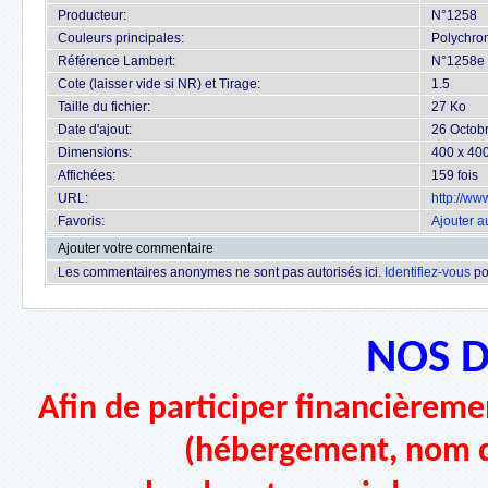
Producteur:
N°1258
Couleurs principales:
Polychro
Référence Lambert:
N°1258e 
Cote (laisser vide si NR) et Tirage:
1.5
Taille du fichier:
27 Ko
Date d'ajout:
26 Octob
Dimensions:
400 x 400
Affichées:
159 fois
URL:
http://w
Favoris:
Ajouter a
Ajouter votre commentaire
Les commentaires anonymes ne sont pas autorisés ici.
Identifiez-vous
po
NOS 
Afin de participer financièremen
(hébergement, nom d