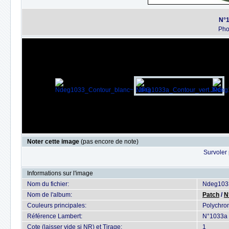
N°1
Ph
Noter cette image
(pas encore de note)
Survoler 
Informations sur l'image
Nom du fichier:
Ndeg1033
Nom de l'album:
Patch
/
N
Couleurs principales:
Polychro
Référence Lambert:
N°1033a 
Cote (laisser vide si NR) et Tirage:
1