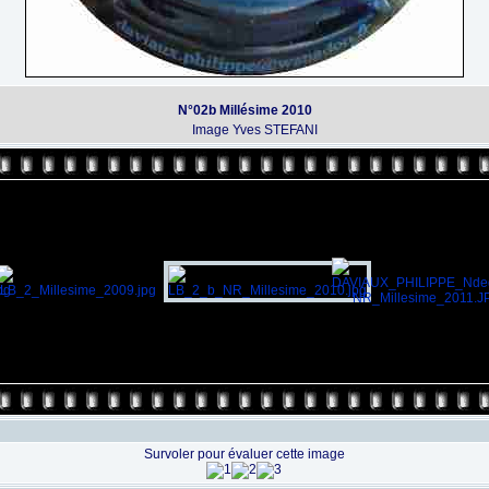
N°02b Millésime 2010
Image Yves STEFANI
Survoler pour évaluer cette image