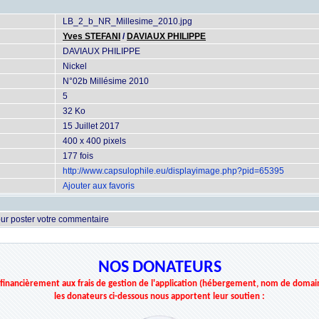
LB_2_b_NR_Millesime_2010.jpg
Yves STEFANI
/
DAVIAUX PHILIPPE
DAVIAUX PHILIPPE
Nickel
N°02b Millésime 2010
5
32 Ko
15 Juillet 2017
400 x 400 pixels
177 fois
http://www.capsulophile.eu/displayimage.php?pid=65395
Ajouter aux favoris
ur poster votre commentaire
NOS DONATEURS
r financièrement aux frais de gestion de l'application (hébergement, nom de domai
les donateurs ci-dessous nous apportent leur soutien :