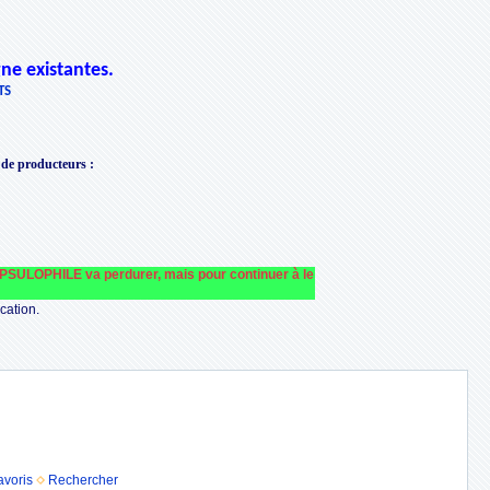
ne existantes.
TS
 de producteurs
:
PHILE va perdurer, mais pour continuer à le faire fonctionner et le financer nou
cation.
avoris
Rechercher